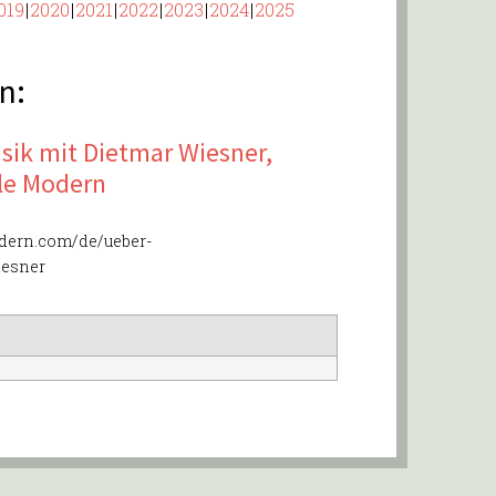
019
2020
2021
2022
2023
2024
2025
n:
ik mit Dietmar Wiesner,
le Modern
dern.com/de/ueber-
iesner