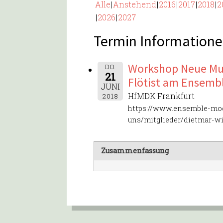
Alle
Anstehend
2016
2017
2018
2
2026
2027
Termin Informatione
Workshop Neue Mus
DO.
21
Flötist am Ensemb
JUNI
HfMDK Frankfurt
2018
https://www.ensemble-mo
uns/mitglieder/dietmar-w
Zusammenfassung