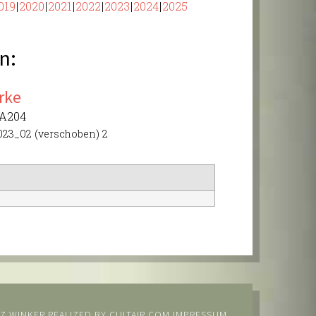
019
2020
2021
2022
2023
2024
2025
n:
rke
 A204
23_02 (verschoben) 2
Z WINKER
REALIZED BY
CULTAIR.COM
IMPRESSUM