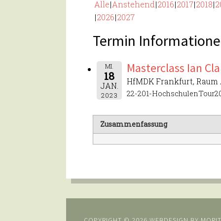
Alle
Anstehend
2016
2017
2018
2
2026
2027
Termin Informatione
Masterclass Ian Cla
MI.
18
HfMDK Frankfurt, Raum
JAN.
22-201-HochschulenTour20
2023
Zusammenfassung
COPYRIGHT © 2026 WEBDESIGN BY
MORIT