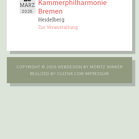
Kammerphilharmonie
MÄRZ
Bremen
2025
Heidelberg
Zur Veranstaltung
COPYRIGHT © 2026 WEBDESIGN BY
MORITZ WINKER
REALIZED BY
CULTAIR.COM
IMPRESSUM