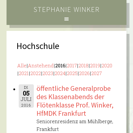
STEPHANIE WINKER
Hochschule
Alle
Anstehend
2016
2017
2018
2019
2020
2021
2022
2023
2024
2025
2026
2027
öffentliche Generalprobe
DI.
05
des Klassenabends der
JULI
Flötenklasse Prof. Winker,
2016
HfMDK Frankfurt
Seniorenresidenz am Mühlberge,
Frankfurt