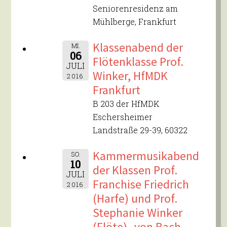
Seniorenresidenz am
Mühlberge, Frankfurt
Klassenabend der
MI.
06
Flötenklasse Prof.
JULI
Winker, HfMDK
2016
Frankfurt
B 203 der HfMDK
Eschersheimer
Landstraße 29-39, 60322
Kammermusikabend
SO.
10
der Klassen Prof.
JULI
Franchise Friedrich
2016
(Harfe) und Prof.
Stephanie Winker
(Flöte) „von Bach