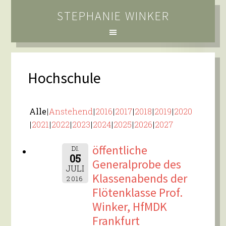
STEPHANIE WINKER
Hochschule
Alle
Anstehend
2016
2017
2018
2019
2020
2021
2022
2023
2024
2025
2026
2027
öffentliche
DI.
05
Generalprobe des
JULI
Klassenabends der
2016
Flötenklasse Prof.
Winker, HfMDK
Frankfurt