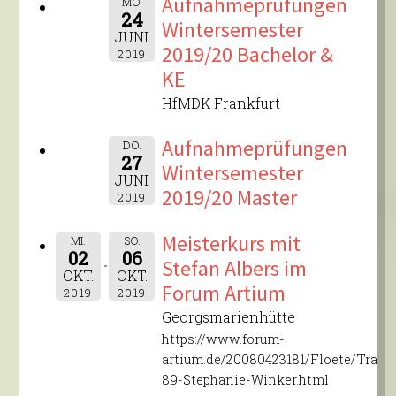
Aufnahmeprüfungen
MO.
24
Wintersemester
JUNI
2019/20 Bachelor &
2019
KE
HfMDK Frankfurt
Aufnahmeprüfungen
DO.
27
Wintersemester
JUNI
2019/20 Master
2019
Meisterkurs mit
MI.
SO.
02
06
Stefan Albers im
OKT.
OKT.
Forum Artium
2019
2019
Georgsmarienhütte
https://www.forum-
artium.de/20080423181/Floete/Traver
89-Stephanie-Winker.html