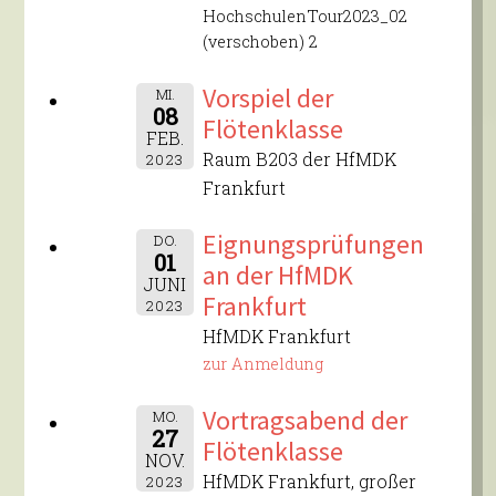
HochschulenTour2023_02
(verschoben) 2
Vorspiel der
MI.
08
Flötenklasse
FEB.
Raum B203 der HfMDK
2023
Frankfurt
Eignungsprüfungen
DO.
01
an der HfMDK
JUNI
Frankfurt
2023
HfMDK Frankfurt
zur Anmeldung
Vortragsabend der
MO.
27
Flötenklasse
NOV.
HfMDK Frankfurt, großer
2023