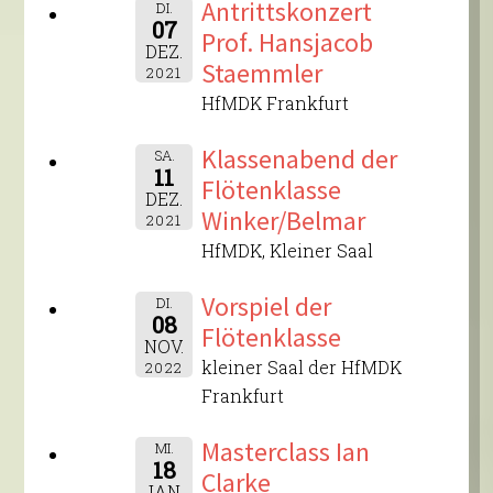
Antrittskonzert
DI.
07
Prof. Hansjacob
DEZ.
Staemmler
2021
HfMDK Frankfurt
Klassenabend der
SA.
11
Flötenklasse
DEZ.
Winker/Belmar
2021
HfMDK, Kleiner Saal
Vorspiel der
DI.
08
Flötenklasse
NOV.
kleiner Saal der HfMDK
2022
Frankfurt
Masterclass Ian
MI.
18
Clarke
JAN.