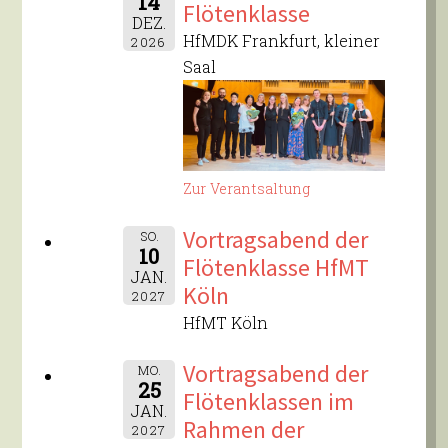
14
Flötenklasse
DEZ.
HfMDK Frankfurt, kleiner
2026
Saal
Zur Verantsaltung
Vortragsabend der
SO.
10
Flötenklasse HfMT
JAN.
Köln
2027
HfMT Köln
Vortragsabend der
MO.
25
Flötenklassen im
JAN.
Rahmen der
2027