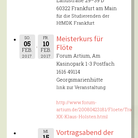
Landstraße 29–39 D
60322 Frankfurt am Main
für die Studierenden der
HfMDK Frankfurt
Meisterkurs für
SO.
FR.
05
10
Flöte
FEB.
FEB.
Forum Artium, Am
2017
2017
Kasinopark 1-3 Postfach
1616 49114
Georgsmarienhütte
link zur Veranstaltung:
http://www.forum-
artium.de/20080423181/Floete/Traver
XX-Klaus-Holsten.html
Vortragsabend der
MI.
15