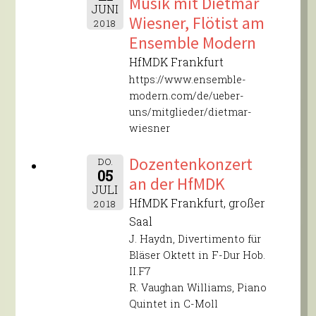
Musik mit Dietmar
JUNI
Wiesner, Flötist am
2018
Ensemble Modern
HfMDK Frankfurt
https://www.ensemble-
modern.com/de/ueber-
uns/mitglieder/dietmar-
wiesner
Dozentenkonzert
DO.
05
an der HfMDK
JULI
HfMDK Frankfurt, großer
2018
Saal
J. Haydn, Divertimento für
Bläser Oktett in F-Dur Hob.
II.F7
R. Vaughan Williams, Piano
Quintet in C-Moll