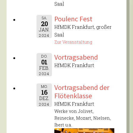
Saal
Poulenc Fest
SA.
20
HfMDK Frankfurt, großer
JAN.
Saal
2024
Zur Veranstaltung
Vortragsabend
DO.
01
HfMDK Frankfurt
FEB.
2024
Vortragsabend der
MO.
16
Flötenklasse
DEZ.
HfMDK Frankfurt
2024
Werke von Jolivet,
Reinecke, Mozart, Nielsen,
Ibert u.a.