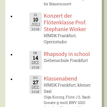
für Bläsernonett
Konzert der
DI.
10
Flötenklasse Prof.
JULI
Stephanie Winker
2018
HfMDK Frankfurt,
Opernstudio
Rhapsody in school
FR.
14
Ziehenschule Frankfurt
DEZ.
2018
Klassenabend
DO.
27
HfMDK Frankfurt, kleiner
DEZ.
Saal
2018
Olga Koring, Flöte J.S. Bach:
Sonate g-moll BWV 1020