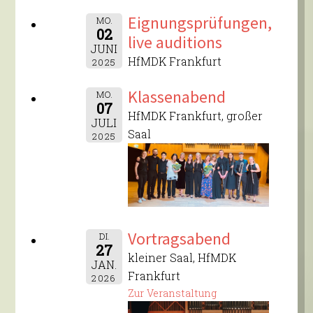
Eignungsprüfungen,
MO.
02
live auditions
JUNI
HfMDK Frankfurt
2025
Klassenabend
MO.
07
HfMDK Frankfurt, großer
JULI
Saal
2025
Vortragsabend
DI.
27
kleiner Saal, HfMDK
JAN.
Frankfurt
2026
Zur Veranstaltung