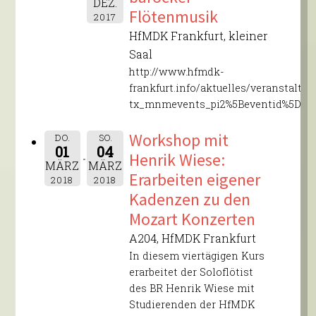
DEZ.
Flötenmusik
2017
HfMDK Frankfurt, kleiner
Saal
http://www.hfmdk-
frankfurt.info/aktuelles/veranstaltu
tx_mnmevents_pi2%5Beventid%5D=5
Workshop mit
DO.
SO.
01
04
Henrik Wiese:
MÄRZ
MÄRZ
Erarbeiten eigener
2018
2018
Kadenzen zu den
Mozart Konzerten
A204, HfMDK Frankfurt
In diesem viertägigen Kurs
erarbeitet der Soloflötist
des BR Henrik Wiese mit
Studierenden der HfMDK