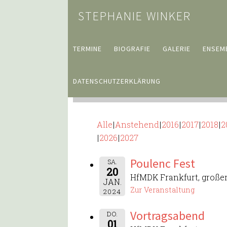
STEPHANIE WINKER
TERMINE
BIOGRAFIE
GALERIE
ENSEM
DATENSCHUTZERKLÄRUNG
Hochschule
Alle
Anstehend
2016
2017
2018
2
2026
2027
Poulenc Fest
SA.
20
HfMDK Frankfurt, großer
JAN.
Zur Veranstaltung
2024
Vortragsabend
DO.
01