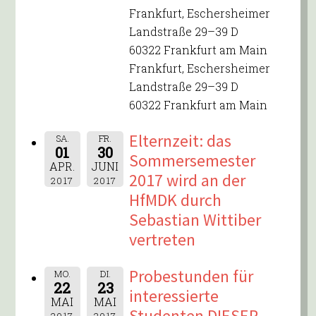
Frankfurt, Eschersheimer
Landstraße 29–39 D
60322 Frankfurt am Main
Frankfurt, Eschersheimer
Landstraße 29–39 D
60322 Frankfurt am Main
Elternzeit: das
SA.
FR.
01
30
Sommersemester
APR.
JUNI
2017 wird an der
2017
2017
HfMDK durch
Sebastian Wittiber
vertreten
Probestunden für
MO.
DI.
22
23
interessierte
MAI
MAI
Studenten DIESER
2017
2017