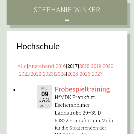
STEPHANIE WINKER
Hochschule
Alle
Anstehend
2016
2017
2018
2019
2020
2021
2022
2023
2024
2025
2026
2027
Probespieltraining
MO.
09
HfMDK Frankfurt,
JAN.
Eschersheimer
2017
Landstraße 29–39 D
60322 Frankfurt am Main
für die Studierenden der