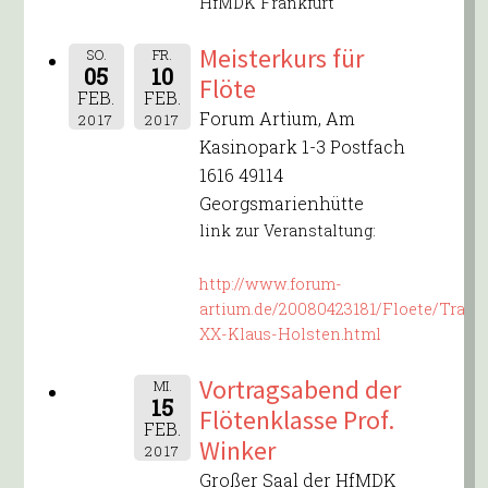
HfMDK Frankfurt
Meisterkurs für
SO.
FR.
05
10
Flöte
FEB.
FEB.
Forum Artium, Am
2017
2017
Kasinopark 1-3 Postfach
1616 49114
Georgsmarienhütte
link zur Veranstaltung:
http://www.forum-
artium.de/20080423181/Floete/Traver
XX-Klaus-Holsten.html
Vortragsabend der
MI.
15
Flötenklasse Prof.
FEB.
Winker
2017
Großer Saal der HfMDK