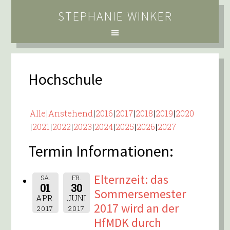
STEPHANIE WINKER
Hochschule
Alle
Anstehend
2016
2017
2018
2019
2020
2021
2022
2023
2024
2025
2026
2027
Termin Informationen:
Elternzeit: das
SA.
FR.
01
30
Sommersemester
APR.
JUNI
2017 wird an der
2017
2017
HfMDK durch