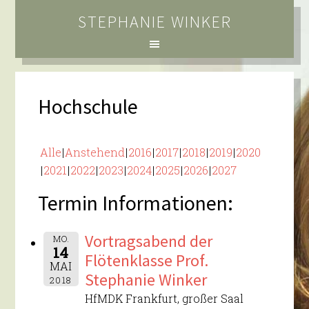
STEPHANIE WINKER
Hochschule
Alle
Anstehend
2016
2017
2018
2019
2020
2021
2022
2023
2024
2025
2026
2027
Termin Informationen:
Vortragsabend der
MO.
14
Flötenklasse Prof.
MAI
Stephanie Winker
2018
HfMDK Frankfurt, großer Saal