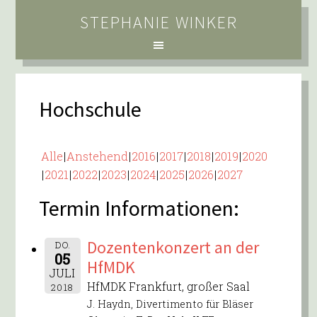
STEPHANIE WINKER
Hochschule
Alle
Anstehend
2016
2017
2018
2019
2020
2021
2022
2023
2024
2025
2026
2027
Termin Informationen:
Dozentenkonzert an der
DO.
05
HfMDK
JULI
HfMDK Frankfurt, großer Saal
2018
J. Haydn, Divertimento für Bläser