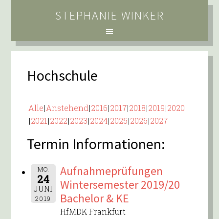
STEPHANIE WINKER
Hochschule
Alle
Anstehend
2016
2017
2018
2019
2020
2021
2022
2023
2024
2025
2026
2027
Termin Informationen:
Aufnahmeprüfungen
MO.
24
Wintersemester 2019/20
JUNI
Bachelor & KE
2019
HfMDK Frankfurt