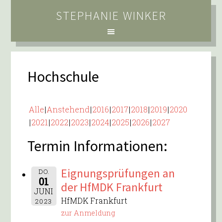
STEPHANIE WINKER
Hochschule
Alle
Anstehend
2016
2017
2018
2019
2020
2021
2022
2023
2024
2025
2026
2027
Termin Informationen:
Eignungsprüfungen an
DO.
01
der HfMDK Frankfurt
JUNI
HfMDK Frankfurt
2023
zur Anmeldung