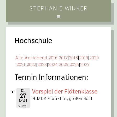
STEPHANIE WINKER
Hochschule
Alle
Anstehend
2016
2017
2018
2019
2020
2021
2022
2023
2024
2025
2026
2027
Termin Informationen:
Vorspiel der Flötenklasse
DI.
27
HfMDK Frankfurt, großer Saal
MAI
2025