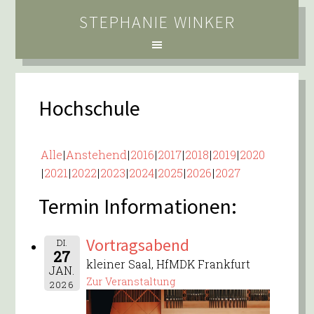
STEPHANIE WINKER
Hochschule
Alle
Anstehend
2016
2017
2018
2019
2020
2021
2022
2023
2024
2025
2026
2027
Termin Informationen:
Vortragsabend
DI.
27
kleiner Saal, HfMDK Frankfurt
JAN.
Zur Veranstaltung
2026